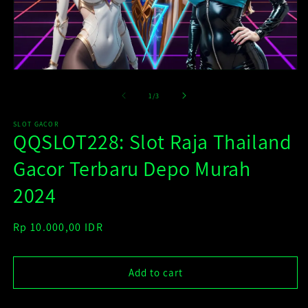
O
m
2
in
m
Open
media
1
of
1
/
3
in
modal
SLOT GACOR
QQSLOT228: Slot Raja Thailand
Gacor Terbaru Depo Murah
2024
Regular
Rp 10.000,00 IDR
price
Add to cart